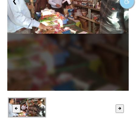
❮
❯
🡸
🡺