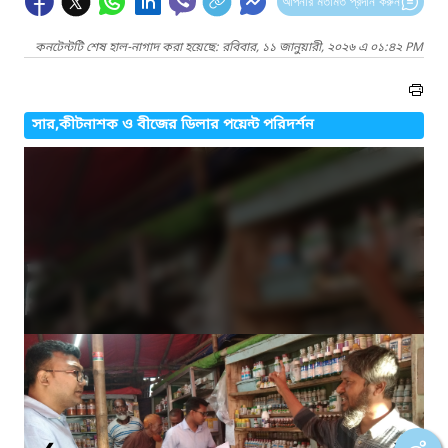
আপনার মতামত প্রদান করুন
কনটেন্টটি শেষ হাল-নাগাদ করা হয়েছে: রবিবার, ১১ জানুয়ারী, ২০২৬ এ ০১:৪২ PM
সার,কীটনাশক ও বীজের ডিলার পয়েন্ট পরিদর্শন