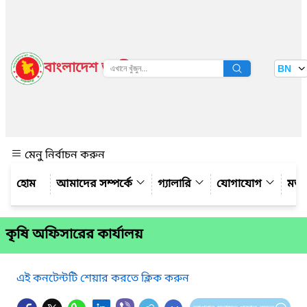
বাংলাদেশ জাতীয় তথ্য বাতায়ন
BN
দেখুন
মেনু নির্বাচন করুন
আমাদের সম্পর্কে
গ্যালারি
যোগাযোগ
মত
কৃষি অফিসারের কার্যালয়
এই কনটেন্টটি শেয়ার করতে ক্লিক করুন