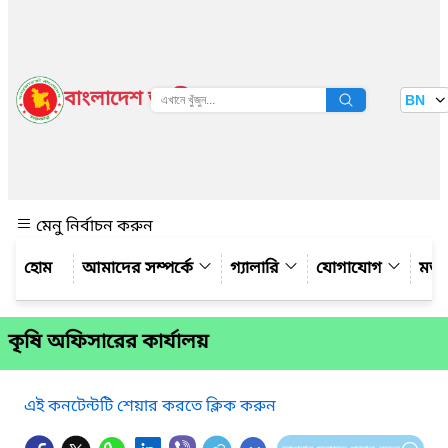
বাংলাদেশ জাতীয় তথ্য বাতায়ন
BN
দেখুন
মেনু নির্বাচন করুন
আমাদের সম্পর্কে
গ্যালারি
যোগাযোগ
মত
কৃষি অফিসারের কার্যালয়
এই কনটেন্টটি শেয়ার করতে ক্লিক করুন