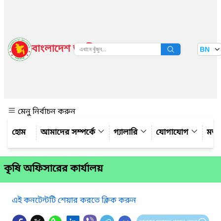
বাংলাদেশ জাতীয় তথ্য বাতায়ন
BN
দেখুন
মেনু নির্বাচন করুন
আমাদের সম্পর্কে
গ্যালারি
যোগাযোগ
মত
কৃষি অফিসারের কার্যালয়
এই কনটেন্টটি শেয়ার করতে ক্লিক করুন