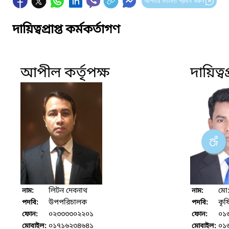
আপনার মতামত প্রদান করুন
দায়িত্বপ্রাপ্ত কর্মকর্তাগণ
আপীল কর্তৃপক্ষ
দায়িত্বপ
লিটন দেবনাথ
মো
নাম:
নাম:
উপপরিচালক
কৃষ
পদবি:
পদবি:
০২৩৩৩৩০২২০১
০১
ফোন:
ফোন:
০১৭১৬২৩৪৬৪১
০১
মোবাইল:
মোবাইল: