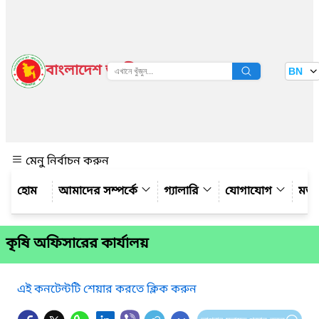
বাংলাদেশ জাতীয় তথ্য বাতায়ন
BN
দেখুন
মেনু নির্বাচন করুন
আমাদের সম্পর্কে
গ্যালারি
যোগাযোগ
মত
কৃষি অফিসারের কার্যালয়
এই কনটেন্টটি শেয়ার করতে ক্লিক করুন