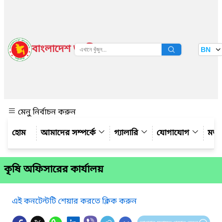
বাংলাদেশ জাতীয় তথ্য বাতায়ন
BN
দেখুন
মেনু নির্বাচন করুন
আমাদের সম্পর্কে
গ্যালারি
যোগাযোগ
মত
কৃষি অফিসারের কার্যালয়
এই কনটেন্টটি শেয়ার করতে ক্লিক করুন